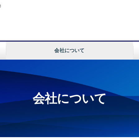
開
会社について
会社概要
事業内容
会社について
各種表彰/メディア情報
各種取り組み