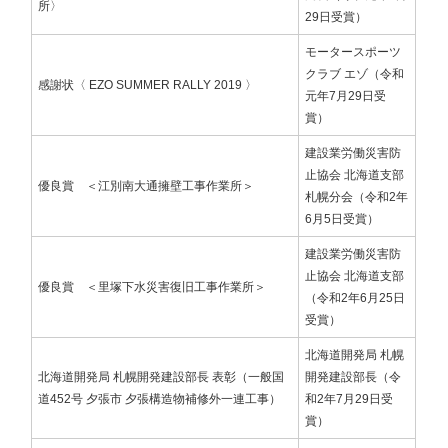
所〉
29日受賞）
モータースポーツ
クラブ エゾ（令和
感謝状〈 EZO SUMMER RALLY 2019 〉
元年7月29日受
賞）
建設業労働災害防
止協会 北海道支部
優良賞 ＜江別南大通擁壁工事作業所＞
札幌分会（令和2年
6月5日受賞）
建設業労働災害防
止協会 北海道支部
優良賞 ＜里塚下水災害復旧工事作業所＞
（令和2年6月25日
受賞）
北海道開発局 札幌
北海道開発局 札幌開発建設部長 表彰（一般国
開発建設部長（令
道452号 夕張市 夕張構造物補修外一連工事）
和2年7月29日受
賞）