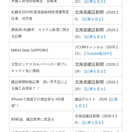
木施工管理技術検定 合格者
22
）
【記事を見る】
北海道建設新聞
札幌市2024年度道路維持除雪優秀受
（
2026.2.
託者、功労者
5
）
【記事を見る】
北海道建設新聞
開発局×札幌市 スクラム除雪に関す
（
2026.2.
る記事
10
）
【記事を見る】
J:COMチャンネル
（
2026.2.
MIRAI Style SAPPORO
15
）
【Youtube配信中】
北海道建設新聞
大型ボックスカルバートの一部プレ
（
2026.2.
キャスト化に挑戦
19
）
【記事を見る】
北海道建設新聞
建設新聞特集記事 担い手不足によ
（
2026.2.
る施工合理化？！
20
）
【記事を見る】
iPhoneで道路下の埋設管を"AR透
建設ITガイド 2026
【記事
視"！
を見る】
北海道建設新聞
（
2026.4.2
B5軽油、建設業界に普及を
0
）
【記事を見る】