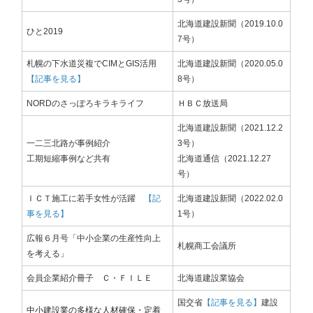
北海道建設新聞（2019.10.0
ひと2019
7号）
札幌の下水道災複でCIMとGIS活用
北海道建設新聞（2020.05.0
【記事を見る】
8号）
NORDのさっぽろキラキライフ
ＨＢＣ放送局
北海道建設新聞（2021.12.2
一二三北路が事例紹介
3号）​​​​​​​
工期短縮事例など共有
​​​​​​​北海道通信（2021.12.27
号）
ＩＣＴ施工に若手女性が活躍
【記
北海道建設新聞（2022.02.0
事を見る】
1号）
広報６月号「中小企業の生産性向上
札幌商工会議所
を考える」
会員企業紹介冊子 Ｃ・ＦＩＬＥ
北海道建設業協会
国交省
【記事を見る】
建設
中小建設業の多様な人材確保・
定着