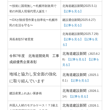
〜技術に国境無し〜札幌市財政局で
北海道建設新聞(2025.5.1)
初の外国人現場代理人誕生！
【記事を見る】
〜DXが除排雪作業を効率化〜札幌市
建設通信新聞(2025.6.27)
民の生活を守る〜
【記事を見る】
北海道建設新聞(2025.7.29)
局長表彰57者受賞
【記事を見る】
【記事を見
る】
北海道建設新聞
（2025.8.2
令和7年度 北海道開発局 工事
8）
【記事を見る】
【記事を
成績優秀企業表彰
見る】
地域と協力し安全面の強化
北海道建設新聞
（
2025.1
に取り組んでいます
0.1
）
【記事を見る】
北海道建設新聞
（
2026.1.
建設産業ふれあい展参画
14
）
【記事を見る】
北海道建設新聞
外国人人材のモデルケース！？1級土
（
2026.1.