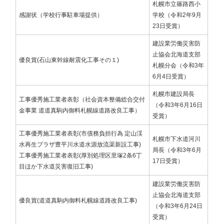
札幌市立篠路西小
感謝状（学校行事駐車場提供）
学校（令和2年9月
23日受賞）
建設業労働災害防
止協会北海道支部
優良賞(石山東幹線耐震化工事その１)
札幌分会（令和3年
6月4日受賞）
札幌市建設局長
工事優秀施工業者表彰（社会資本整備総合交付
（令和3年6月16日
金事業 道道真駒内御料札幌線道路改良工事）
受賞）
工事優秀施工業者表彰(市債務負担行為 定山渓
札幌市下水道河川
水再生プラザ豊平川水道水源放流渠新設工事)
局長（令和3年6月
工事優秀施工業者表彰(厚別処理区里塚2条6丁
17日受賞）
目ほか下水道災害復旧工事)
建設業労働災害防
止協会北海道支部
優良賞(道道真駒内御料札幌線道路改良工事)
（令和3年6月24日
受賞）