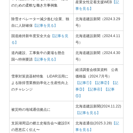
産業女性定着支援WEB
【記
のための柔軟な働き方事例集
事を見る】
除雪オペレーター減少進む/企業、独
北海道建設新聞（2024.3.29
自に人財確保
【記事を見る】
号）
国道維持新年度安全大会
【記事を見
北海道建設新聞（2024.4.11
る】
号）
道内建設、工事集中の夏場を懸念
北海道建設新聞（2024.4.30
国へ特例要請
【記事を見る】
号）
経済調査会積算資料 公表
雪寒対策資器材特集 LiDAR活用に
価格版（2024.7月号）
よる除排雪業務効率化と生産性向上
【記事①】
【記事②】
【記
のチャレンジ​​​​​​​
事③】
【記事④】
【記事
⑤】
北海道建設新
聞(2024.11.22)
被災時の地域通信拠点に
【記事を見る】
支笏湖周辺の郷土史報告会〜建設DX
北海道通信(2025.3.28)
【記
の恩恵広く伝え〜
事を見る】