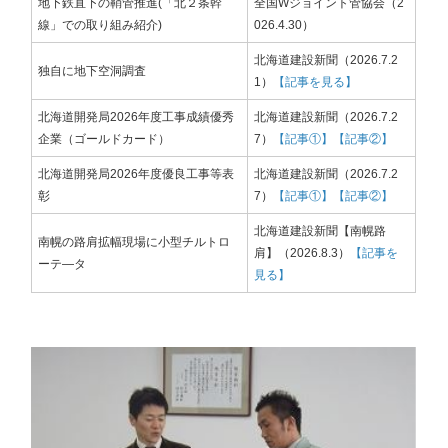
地下鉄直下の鞘管推進(「北２条幹
全国Wジョイント管協会
（
2
線」での取り組み紹介)
026.4.30
）
北海道建設新聞
（
2026.7.2
独自に地下空洞調査
1
）
【記事を見る】
北海道開発局2026年度工事成績優秀
北海道建設新聞
（
2026.7.2
企業（ゴールドカード）
7
）
【記事①】
【記事②】
北海道開発局2026年度優良工事等表
北海道建設新聞
（
2026.7.2
彰
7
）
【記事①】
【記事②】
北海道建設新聞【南幌路
南幌の路肩拡幅現場に小型チルトロ
肩】
（
2026.8.3
）
【
記事を
ーテ―タ
見る
】