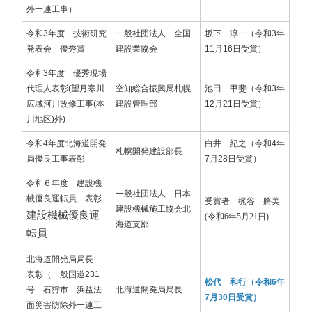
外一連工事）
令和3年度 技術研究
一般社団法人 全国
坂下 淳一（令和3年
発表会 優秀賞
建設業協会
11月16日受賞）
令和3年度 優秀現場
代理人表彰(望月寒川
空知総合振興局札幌
池田 甲斐（令和3年
広域河川改修工事(本
建設管理部
12月21日受賞）
川地区)外)
令和4年度北海道開発
白井 紀之（令和4年
札幌開発建設部長
局優良工事表彰
7月28日受賞）
令和６年度 建設機
一般社団法人 ​日本
械優良運転員 表彰
受賞者 梶谷 將美
建設機械施工協会北
建設機械優良運
(令和6年5月21日)
海道支部
転員
北海道開発局局長
表彰​​​​​​（一般国道231
松代 和行（令和6年
号 石狩市 浜益法
北海道開発局局長
7月30日受賞）
面災害防除外一連工