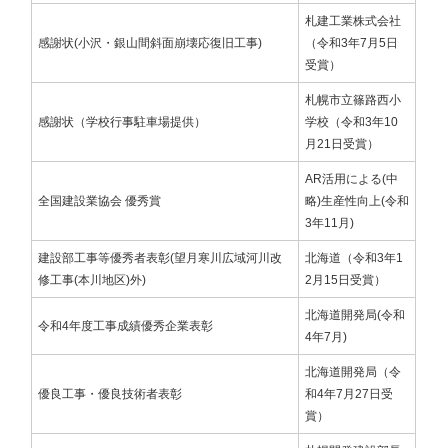
札建工業株式会社
感謝状(小沢・銀山間斜面崩壊応復旧工事)
（令和3年7月5日
受賞）
札幌市立篠路西小
感謝状（学校行事駐車場提供）
学校（令和3年10
月21日受賞）
AR活用による(中
全国建設業協会 優秀賞
略)生産性向上(令和
3年11月)
建設部工事等優秀者表彰(望月寒川広域河川改
北海道（令和3年1
修工事(本川地区)外)
2月15日受賞）
北海道開発局(令和
令和4年度工事成績優秀企業表彰
4年7月)
北海道開発局（令
優良工事・優良技術者表彰
和4年7月27日受
賞）