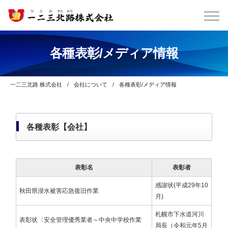
各種表彰/メディア情報
一二三北路 株式会社
会社について
各種表彰/メディア情報
各種表彰【会社】
表彰名
表彰者
感謝状(平成29年10
秋田県浸水被害応急復旧作業
月)
札幌市下水道河川
表彰状〈安全管理優秀業者～中央中学校作業
局長（令和元年5月