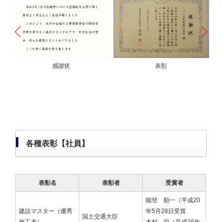
定書
感謝状
表彰
各種表彰【社員】
表彰名
表彰者
受賞者
能登 順一（平成20
建設マスター（優秀
年5月28日受賞
国土交通大臣
施工者）
木村 司（平成26年