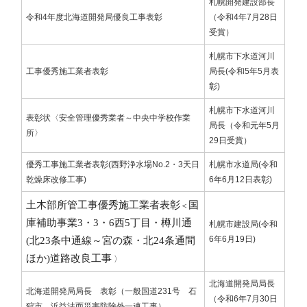
札幌開発建設部長
令和4年度北海道開発局優良工事表彰
（令和4年7月28日
受賞）
札幌市下水道河川
工事優秀施工業者表彰
局長(令和5年5月表
彰)
札幌市下水道河川
表彰状〈安全管理優秀業者～中央中学校作業
局長（令和元年5月
所〉
29日受賞）
優秀工事施工業者表彰(西野浄水場No.2・3天日
札幌市水道局(令和
乾燥床改修工事)
6年6月12日表彰)
土木部所管工事優秀施工業者表彰
国
＜​​​​​​​
庫補助事業3・3・6西5丁目・樽川通
札幌市建設局(令和
6年6月19日)
(北23条中通線～
宮の森・北24条通間
ほか)道路改良工事
〉
北海道開発局局長
北海道開発局局長 表彰​​​​​​（一般国道231号 石
（令和6年7月30日
狩市 浜益法面災害防除外一連工事）