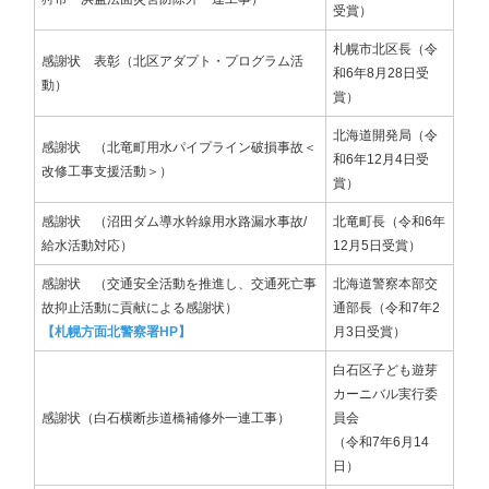
受賞）
札幌市北区長（令
感謝状 表彰（北区アダプト・プログラム活
和6年8月28日受
動）
賞）
北海道開発局（令
感謝状 （北竜町用水パイプライン破損事故＜
和6年12月4日受
改修工事支援活動＞）
賞）
感謝状 （沼田ダム導水幹線用水路漏水事故/
北竜町長（令和6年
給水活動対応）
12月5日受賞）
感謝状 （交通安全活動を推進し、交通死亡事
北海道警察本部交
故抑止活動に貢献による感謝状）
通部長（令和7年2
【札幌方面北警察署HP】
月3日受賞）
白石区子ども遊芽
カーニバル実行委
感謝状（白石横断歩道橋補修外一連工事）
員会
（令和7年6月14
日）