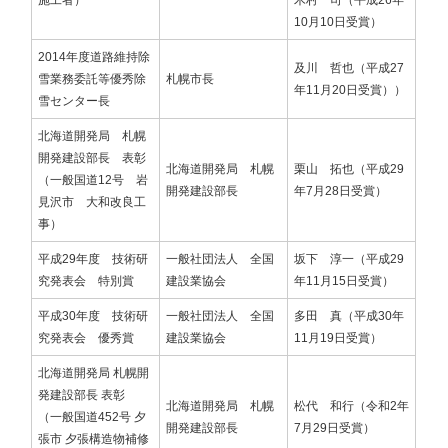
10月10日受賞）
2014年度道路維持除
及川 哲也（平成27
雪業務委託等優秀除
札幌市長
年11月20日受賞））
雪センター長
北海道開発局 札幌
開発建設部長 表彰
北海道開発局 札幌
栗山 拓也（平成29
​​​​​​​（一般国道12号 岩
開発建設部長
年7月28日受賞）
見沢市 大和改良工
事）
平成29年度 技術研
一般社団法人 全国
坂下 淳一（平成29
究発表会 特別賞
建設業協会
年11月15日受賞）
平成30年度 技術研
一般社団法人 全国
多田 真（平成30年
究発表会 優秀賞
建設業協会
11月19日受賞）
北海道開発局 札幌開
発建設部長 表彰
北海道開発局 札幌
松代 和行（令和2年
​​​​​​​（一般国道452号 夕
開発建設部長
7月29日受賞）
張市 夕張構造物補修